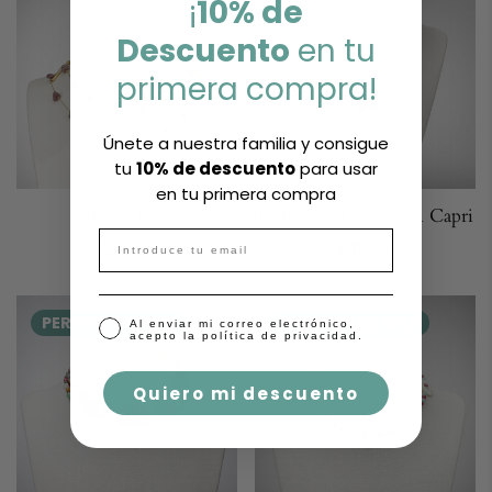
¡
10% de
Descuento
en tu
primera compra!
Únete a nuestra familia y consigue
tu
10% de descuento
para usar
en tu primera compra
Choker Cante
Colgante Arcoiris en Capri
Email
Precio
€25,97
Precio
€19,97
regular
regular
PERSONALIZABLE
PERSONALIZABLE
Aceptar marketing
Al enviar mi correo electrónico,
acepto la política de privacidad.
Quiero mi descuento