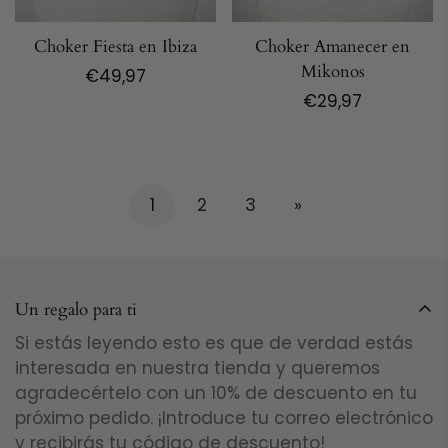
Choker Fiesta en Ibiza
Choker Amanecer en
Mikonos
Precio
€49,97
regular
Precio
€29,97
regular
1
2
3
»
Un regalo para ti
Si estás leyendo esto es que de verdad estás
interesada en nuestra tienda y queremos
agradecértelo con un 10% de descuento en tu
próximo pedido. ¡Introduce tu correo electrónico
y recibirás tu código de descuento!