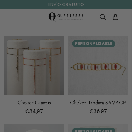
ENVÍO GRATUITO
PERSONALIZABLE
Choker Catarsis
Choker Tindara SAVAGE
Precio
€34,97
Precio
€36,97
regular
regular
PERSONALIZABLE