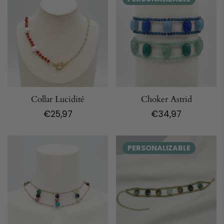
Collar Lucidité
Choker Astrid
Precio
€25,97
Precio
€34,97
regular
regular
PERSONALIZABLE