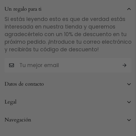
Un regalo para ti
Si estás leyendo esto es que de verdad estás
interesada en nuestra tienda y queremos
agradecértelo con un 10% de descuento en tu
próximo pedido. ¡Introduce tu correo electrónico
y recibirás tu código de descuento!
Datos de contacto
Quartessa Jewels
Legal
Sevilla
Política de Privacidad
Navegación
+34 616 47 78 15
Política de cookies
info@quartessajewels.com
ANILLOS
Envíos y Devoluciones