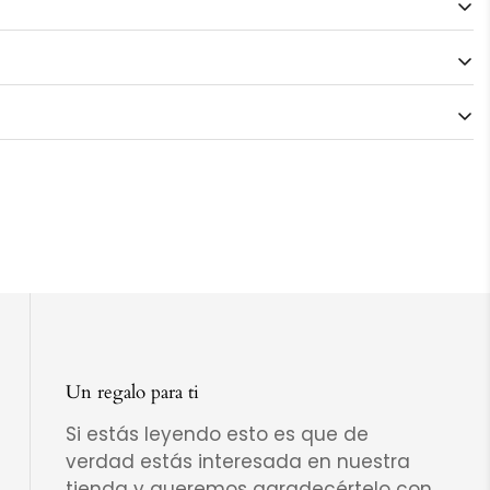
nviarnos fotos de tu outfit y te aconsejamos para
mos para diseñarlo contigo.
Un regalo para ti
Si estás leyendo esto es que de
verdad estás interesada en nuestra
tienda y queremos agradecértelo con