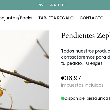
ENVÍO GRATUITO
onjuntos/Packs
TARJETA REGALO
CONTACTO
Pendientes Zep
Todos nuestros produc
contactaremos para d
tu pedido. Tu eliges.
€16,97
Precio
regular
Impuestos incluidos.
Disponible: pieza únic