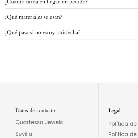
¿Cuánto tarda en llegar mi pedido?
Te asesoramos sin problema por WhatsApp
o Inst
que vayas cañona.
¿Qué materiales se usan?
Los envíos llegan en 2/3 días hábiles.
También puedes indicar los colores que quieres al
¿Qué pasa si no estoy satisfecha?
Ágatha natural y cristal dorado, trabajados a ma
Tienes hasta 60 días para hacer tu devolución, s
Datos de contacto
Legal
Quartessa Jewels
Política de
Sevilla
Política de