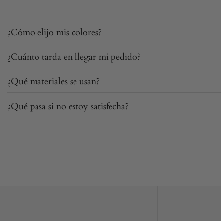
¿Cómo elijo mis colores?
¿Cuánto tarda en llegar mi pedido?
Te asesoramos sin problema por WhatsApp
o Inst
que vayas cañona.
¿Qué materiales se usan?
Los envíos llegan en 2/3 días hábiles.
También puedes indicar los colores que quieres al
¿Qué pasa si no estoy satisfecha?
Ágatha natural y cristal dorado, trabajados a ma
Tienes hasta 60 días para hacer tu devolución, s