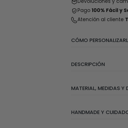
Devoluciones y camb
Pago
100% Fácil y 
Atención al cliente
CÓMO PERSONALIZAR
- En el campo
“Colore
combinación aproximad
DESCRIPCIÓN
imágenes.
Materiales
:
Ágata, nác
- Si tienes alguna du
MATERIAL, MEDIDAS Y 
Peso
: 4 gramos.
Medidas
: 6,5 centímet
Detalles:
personalizaci
que construyamos junt
-
HANDMADE Y CUIDAD
diseña y monta de form
*
contáctanos para eleg
resistencia y acabado a
¡100% handmade, direc