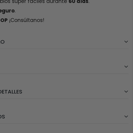
ios súper fáciles durante
60 días
.
Seguro
.
TOP
¡Consúltanos!
LO
s”
puedes indicarnos los colores exactos, una
a o una referencia visual basada en nuestras
ar, acero inoxidable
.
da puedes
contactarnos aquí
DETALLES
ros de largo.
ón total del color y del ritmo de las cuentas para
as la combinación perfecta. Cada pieza se
OS
a artesanal, pieza a pieza, revisando tensión,
ir tu color o colores favoritos.
ntes de salir del taller. Las partes
to desde nuestro taller!