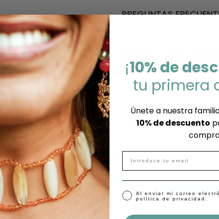
personalizables son lig
Inspirado en los tesor
PREGUNTAS FRECUENT
Cada pieza es
100% h
naturaleza y porque l
diseño de círculos bla
Seleccionamos y mont
¿Cómo elijo mis color
para respetar su brillo 
Te asesoramos sin pr
existen pequeñas vari
ENVÍOS Y DEVOLUCIO
¡
10% de des
los tonos perfectos. Pu
intencionales y hace
aconsejamos para que
No producimos en serie
Tienes 60 días para h
tu primera
revisamos cada pieza 
También puedes indicar
-
elegir colores y te esc
Cuidados
: Para que t
Únete a nuestra familia
Nuestros envíos tardan
póntelo como último p
10% de descuento
pa
Reseñas de Clientes
las hacemos a mano, u
el contacto con agua, 
compra
¿Cuánto tarda en lleg
únicas, por lo que el 
exposición prolongada 
Los envíos llegan en 2/
pedido.
Email
Sé el primero en escribir una reseña
bolsita o estuche, en 
para evitar roces con 
-
¿Qué materiales se u
no uses productos quím
Escribir una reseña
Nuestras devoluciones
Ágatha natural y crist
dobles ni lo sometas a t
Aceptar marketing
Al enviar mi correo electr
política de privacidad.
el cliente*
se moja, sécalo con u
guardarlo.