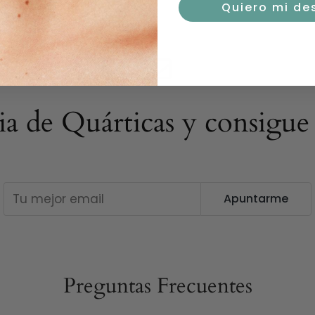
-
¿Qué pasa si no estoy
Quiero mi de
Tienes hasta 60 días p
En nuestras devolucion
complicaciones y sin 
gastos de envío*
-
Para hacer una devoluc
lia de Quárticas y consigu
info@quartessajewels
* Para más información
Apuntarme
Preguntas Frecuentes