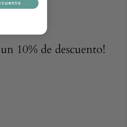
 satisfecha?
scuento
ara hacer tu devolución*, sin preguntas, sin
es por desistimiento el cliente deberá pagar los
pagar nada.
ión habrá que escribir un mail a
e un 10% de descuento!
.com
, leer nuestra política de envíos y devoluciones.